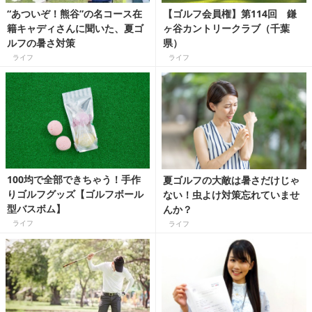
“あついぞ！熊谷”の名コース在
【ゴルフ会員権】第114回 鎌
籍キャディさんに聞いた、夏ゴ
ヶ谷カントリークラブ（千葉
ルフの暑さ対策
県）
ライフ
ライフ
100均で全部できちゃう！手作
夏ゴルフの大敵は暑さだけじゃ
りゴルフグッズ【ゴルフボール
ない！虫よけ対策忘れていませ
型バスボム】
んか？
ライフ
ライフ