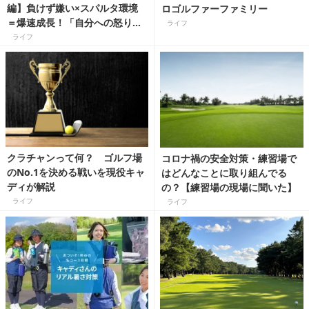
編】負けず嫌い×スパルタ環境
ロゴルファーファミリー
＝爆速成長！「自分への怒りが
ライフ
モチベーションです」
ライフ
クラチャンって何？ ゴルフ場
コロナ禍の安全対策・練習場で
のNo.1を決める戦いを現役キャ
はどんなことに取り組んでる
ディが解説
の？【練習場の現場に聞いた】
ライフ
ライフ