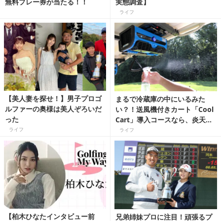
無料プレー券が当たる！！
実態調査】
ライフ
【美人妻を探せ！】男子プロゴ
まるで冷蔵庫の中にいるみた
ルファーの奥様は美人ぞろいだ
い？！送風機付きカート「Cool
った
Cart」導入コースなら、炎天下
のラウンドも快適に♪
ライフ
ライフ
【柏木ひなたインタビュー前
兄弟姉妹プロに注目！頑張るプ