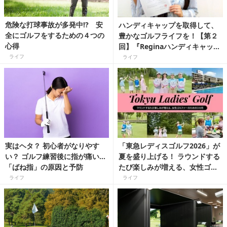
危険な打球事故が多発中⁉ 安
ハンディキャップを取得して、
全にゴルフをするための４つの
豊かなゴルフライフを！【第２
心得
回】『Reginaハンディキャップ
倶楽部』に、読者モデルが登録
ライフ
ライフ
してみました！
実はヘタ？ 初心者がなりやす
「東急レディスゴルフ2026」が
い？ ゴルフ練習後に指が痛い…
夏を盛り上げる！ ラウンドする
「ばね指」の原因と予防
たび楽しみが増える、女性ゴル
ファーのための3カ月【名門コー
ライフ
ライフ
スでプレーして宮古島へのチャ
ンスも♪】