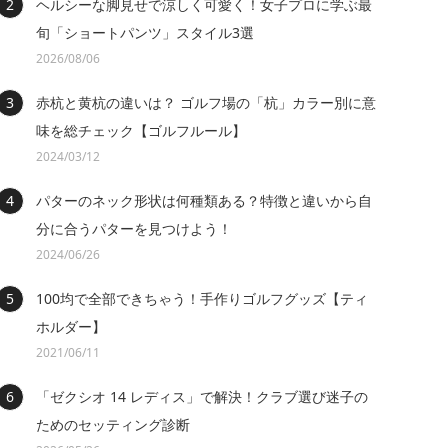
ヘルシーな脚見せで涼しく可愛く！女子プロに学ぶ最
旬「ショートパンツ」スタイル3選
2026/08/06
赤杭と黄杭の違いは？ ゴルフ場の「杭」カラー別に意
味を総チェック【ゴルフルール】
2024/03/12
パターのネック形状は何種類ある？特徴と違いから自
分に合うパターを見つけよう！
2024/06/26
100均で全部できちゃう！手作りゴルフグッズ【ティ
ホルダー】
2021/06/11
「ゼクシオ 14 レディス」で解決！クラブ選び迷子の
ためのセッティング診断