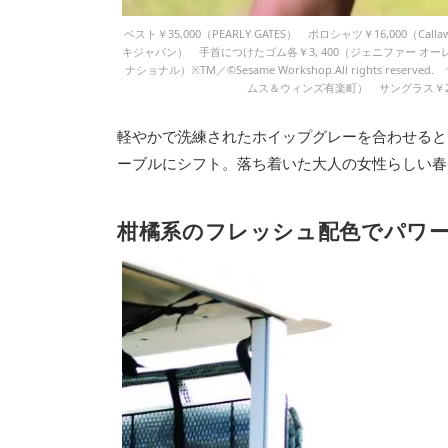
ベスト￥35,000（PEARLY GATES） ポロシャツ￥16,000（Callawa
キジャパン） 手首につけたゴム各￥3, 400（ジェニファー オー
ナショナル）※TM／©Sesame Workshop.All rights res
ムス＆ウィンズ有楽町） サングラス￥2
軽やかで洗練されたホイップグレーを合わせると
ーブルにシフト。落ち着いた大人の女性らしい春
柑橘系のフレッシュ配色でパワ