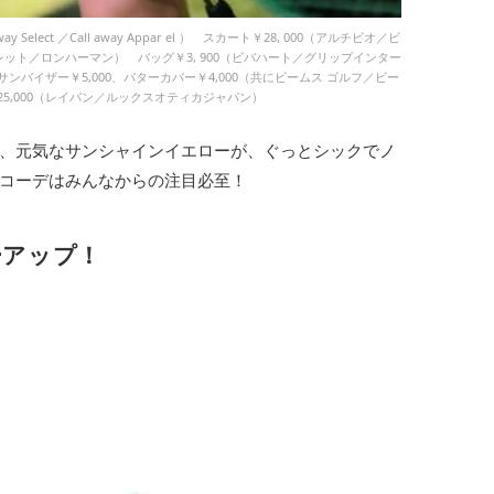
y Select ／Call away Appar el ） スカート￥28, 000（アルチビオ／ビ
レット／ロンハーマン） バッグ￥3, 900（ビバハート／グリップインター
erved. サンバイザー￥5,000、パターカバー￥4,000（共にビームス ゴルフ／ビー
5,000（レイバン／ルックスオティカジャパン）
、元気なサンシャインイエローが、ぐっとシックでノ
コーデはみんなからの注目必至！
ーアップ！