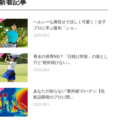
新着記事
ヘルシーな脚見せで涼しく可愛く！女子
プロに学ぶ最旬「ショ…
2026.08.6
香水の併用NG？「日焼け対策」の落とし
穴と“絶対焼けない…
2026.08.6
あなたの知らない“紫外線”のハナシ【化
粧品開発のプロに聞…
2026.08.5