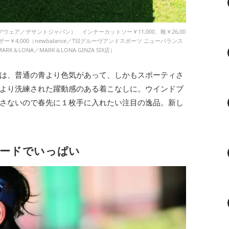
マンシングウェア／デサントジャパン） インナーカットソー￥11,000、靴￥26,00
ザー￥4,000（newbalance／TSIグルーヴアンドスポーツ ニューバランス
K＆LONA／MARK＆LONA GINZA SIX店）
は、普通の青より色気があって、しかもスポーティさ
より洗練された躍動感のある着こなしに。ウインドブ
さないので春先に１枚手に入れたい注目の逸品。新し
ムードでいっぱい