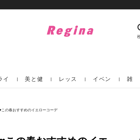
ライ
美と健
レッス
イベン
雑
フ
康
ン
ト
誌
♥この春おすすめのイエローコーデ