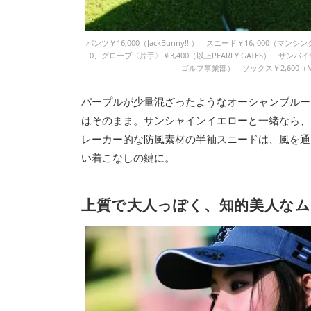
パンツ￥16,000（JackBunny!! ） スニード￥16, 000（
0、グローブ〈片手〉￥3,400（以上PEARLY GATES） サンバイ
ゴルフ事業部） ソックス￥2,600（MAR
パープルが少量混ざったようなオーシャンブルー
はそのまま。サンシャインイエローと一緒なら、
レーカー的な防風素材の半袖スニードは、風を通
い着こなしの鍵に。
上質で大人っぽく、知的美人な