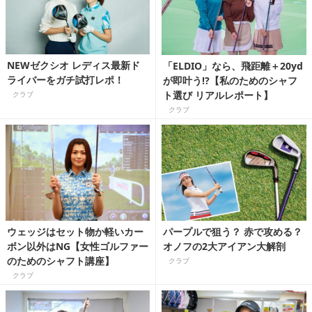
NEWゼクシオ レディス最新ド
「ELDIO」なら、飛距離＋20yd
ライバーをガチ試打レポ！
が即叶う!?【私のためのシャフ
ト選び リアルレポート】
クラブ
クラブ
ウェッジはセット物か軽いカー
パープルで狙う？ 赤で攻める？
ボン以外はNG【女性ゴルファー
オノフの2大アイアン大解剖
のためのシャフト講座】
クラブ
クラブ