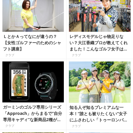
ＬとかＡってなにが違うの？
レディスモデルじゃ物足りな
【女性ゴルファーのためのシャ
い？大江香織プロが教えてくれ
フト講座】
ました！こんなゴルフ女子は、
メンズモデルを試してみよう！
クラブ
クラブ
ガーミンのゴルフ専用シリーズ
知る人ぞ知るプレミアムな一
「Approach」からまるで“自分
本！“誰とも被りたくない”女子
専用キャディ”な新商品2種が発
にふさわしい「トゥーロンパタ
売！
ー」がゴルフスタイルを格上げ
クラブ
クラブ