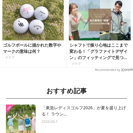
ゴルフボールに描かれた数字や
シャフトで振り心地はここまで
マークの意味は何？
変わる！「グラファイトデザイ
ン」のフィッティングで見つけ
クラブ
た、振り抜きやすいアイアンシ
クラブ
ャフト
Recommended by
おすすめ記事
「東急レディスゴルフ2026」が夏を盛り上げ
る！ ラウン…
2026.06.1