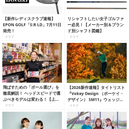
【新作レディスクラブ速報】
リシャフトしたい女子ゴルファ
EPON GOLF「S:R LD」7月11日
ー必見！【メーカー別＆ブラン
発売！
ド別シャフト図鑑】
クラブ
クラブ
飛ばすための「ボール選び」を
【2026新作速報】タイトリスト
徹底解説！ ヘッドスピードで選
『Vokey Design （ボーケイ・
ぶべきモデルは変わる！【上達
デザイン） SM11』ウェッジ
ギア】
に、女性でも使える待望の軽量
クラブ
クラブ
モデルが登場！