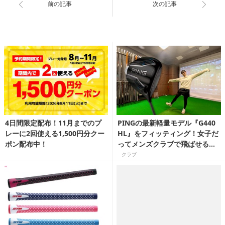
前の記事
次の記事
4日間限定配布！11月までのプ
PINGの最新軽量モデル『G440
レーに2回使える1,500円分クー
HL』をフィッティング！女子だ
ポン配布中！
ってメンズクラブで飛ばせるん
です
クラブ