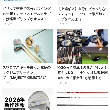
グリップ交換で気分もスイング
【上達ギア】自分にピッタリな
も一新！レディスモデルクラブ
レディスドライバーで飛距離ア
には軽量グリップがオススメ
ップを叶えよう！
クラブ
クラブ
スワロフスキーを纏った究極の
XXIOって簡単すぎるんでしょ？
ラグジュアリークラ
答えはNO！ ゼクシオは競技志
ブ “MAJESTY CELESTIAL”
向の“ガチ派女子”も納得する豊
富なラインアップが魅力です！
クラブ
クラブ