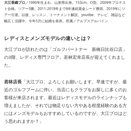
大江香織プロ
／1990年生まれ、山形県出身。153cm。O型。2009年プロテス
ト合格。ツアー3勝。2011-2018年まで8年連続賞金シード獲得。2019年にツ
アー引退。以後、レッスン、トーナメント解説、youtibe、テレビ、雑誌など
幅広く活躍中。今年5月に結婚を発表。所属／アルプスアルパイン
レディスとメンズモデルの違いとは？
大江プロが訪れたのは「ゴルフパートナー 新橋日比谷口店」
の3階、レディス専門フロア。若林宏幸店長が迎えてくれまし
た。
若林店長
「大江プロ、よろしくお願いします。早速ですが、最
近のゴルフブームに伴い、当店にもクラブをお探しに多くのお
客様が来店されます。最近はレディスモデルのラインナップも
増えましたが、それでは物足りない方やある程度経験のある方
にはメンズモデルもおすすめしているのですが、大江プロはど
う思われますか？」