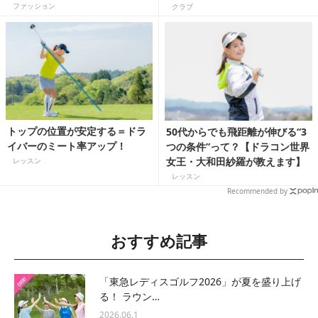
ドライバー」【ギア通女子で行
ファッション
クラブ
こう！】
トップの位置が安定する＝ドラ
50代からでも飛距離が伸びる“3
イバーのミート率アップ！
つの条件”って？【ドラコン世界
女王・大和田紗羅が教えます】
レッスン
レッスン
Recommended by
おすすめ記事
「東急レディスゴルフ2026」が夏を盛り上げ
る！ ラウン…
2026.06.1