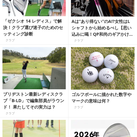
「ゼクシオ 14 レディス」で解
Aは“あり得ない”のA⁉女性はL
決！クラブ選び迷子のためのセ
シャフトから始めるべし【思い
ッティング診断
込みに喝！QP和尚のギアかけ込
み寺】
クラブ
クラブ
ブリヂストン最新レディスクラ
ゴルフボールに描かれた数字や
ブ「B-LD」で編集部員がラウン
マークの意味は何？
ド！ 果たしてその実力は？
クラブ
クラブ