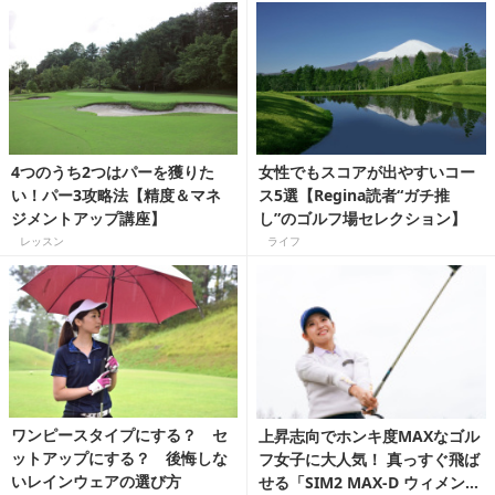
4つのうち2つはパーを獲りた
女性でもスコアが出やすいコー
い！パー3攻略法【精度＆マネ
ス5選【Regina読者“ガチ推
ジメントアップ講座】
し”のゴルフ場セレクション】
レッスン
ライフ
ワンピースタイプにする？ セ
上昇志向でホンキ度MAXなゴル
ットアップにする？ 後悔しな
フ女子に大人気！ 真っすぐ飛ば
いレインウェアの選び方
せる「SIM2 MAX-D ウィメンズ