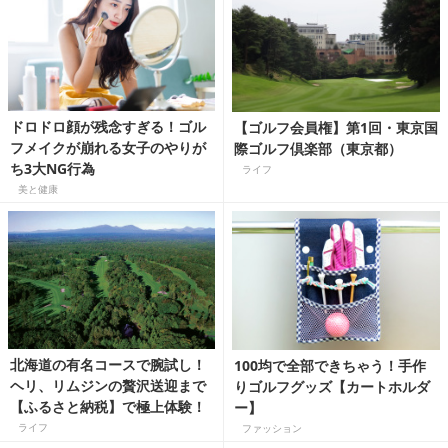
ドロドロ顔が残念すぎる！ゴル
【ゴルフ会員権】第1回・東京国
フメイクが崩れる女子のやりが
際ゴルフ倶楽部（東京都）
ち3大NG行為
ライフ
美と健康
北海道の有名コースで腕試し！
100均で全部できちゃう！手作
ヘリ、リムジンの贅沢送迎まで
りゴルフグッズ【カートホルダ
【ふるさと納税】で極上体験！
ー】
ライフ
ファッション