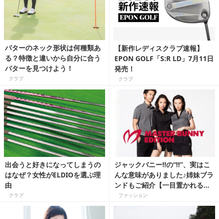
パターのネック形状は何種類あ
【新作レディスクラブ速報】
る？特徴と違いから自分に合う
EPON GOLF「S:R LD」7月11日
パターを見つけよう！
発売！
クラブ
クラブ
出会うと好きになってしまうの
ジャックバニー‼の“‼”、実はこ
はなぜ？女性がELDIOを選ぶ理
んな意味がありました♪姉妹ブラ
由
ンドもご紹介【一目置かれるゴ
ルフブランド豆知識】
クラブ
ファッション