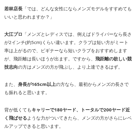
若林店長
「では、どんな女性にならメンズモデルをすすめても
いいと思われますか？」
大江プロ
「メンズとレディスでは、例えばドライバーなら長さ
が2インチ(約5cm)くらい違います。クラブは短い方がミート
率は上がるので、ビギナーなら短いクラブをおすすめします
が、飛距離は長いほうが出ます。ですから、
飛距離の欲しい競
技志向
の方はメンズの方が飛ぶし、より上達できるはず。
また、
身長が
165cm
以上
の方なら、最初からメンズの長さで
も振れると思います。
背が低くても
キャリーで
180
ヤード、トータルで200
ヤード近
く飛ばせる
ような力がついてきたら、メンズの方がさらにレベ
ルアップできると思います。