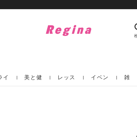
ライ
美と健
レッス
イベン
雑
フ
康
ン
ト
誌