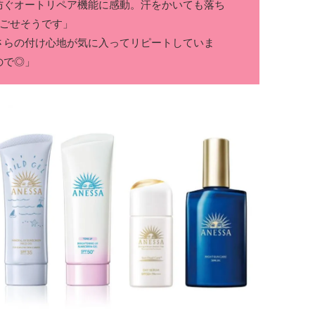
防ぐオートリペア機能に感動。汗をかいても落ち
過ごせそうです」
さらの付け心地が気に入ってリピートしていま
ので◎」