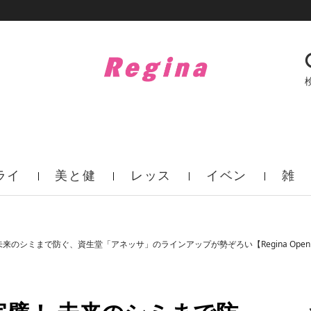
ライ
美と健
レッス
イベン
雑
フ
康
ン
ト
誌
来のシミまで防ぐ、資生堂「アネッサ」のラインアップが勢ぞろい【Regina Open 