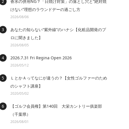
香水の併用NG？「日焼け対策」の落とし穴と“絶対焼
けない”理想のラウンドデーの過ごし方
2026/08/06
あなたの知らない“紫外線”のハナシ【化粧品開発のプ
ロに聞きました】
2026/08/05
2026.7.31 Fri Regina Open 2026
2026/05/12
ＬとかＡってなにが違うの？【女性ゴルファーのため
のシャフト講座】
2020/05/02
【ゴルフ会員権】第140回 大栄カントリー俱楽部
（千葉県）
2026/08/01