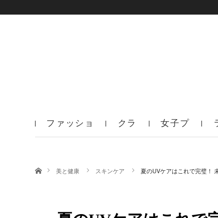
ファッショ
クラ
女子プ
ン
ブ
ロ
ホーム
美と健康
スキンケア
夏のUVケアはこれで完璧！ 未