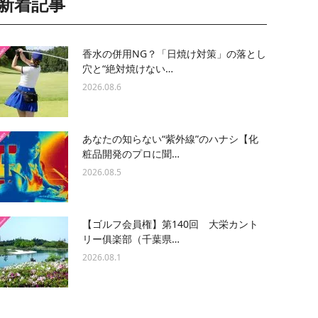
新着記事
香水の併用NG？「日焼け対策」の落とし
穴と“絶対焼けない…
2026.08.6
あなたの知らない“紫外線”のハナシ【化
粧品開発のプロに聞…
2026.08.5
【ゴルフ会員権】第140回 大栄カント
リー俱楽部（千葉県…
2026.08.1