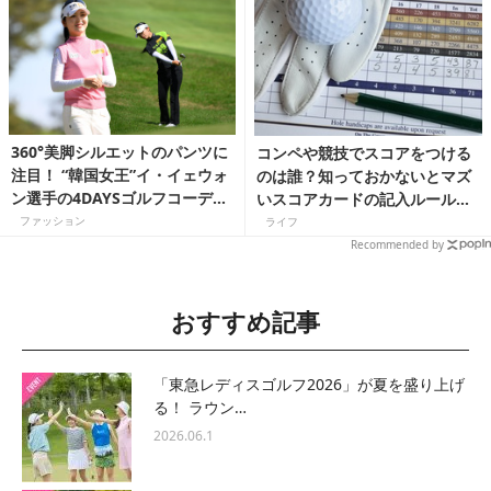
360°美脚シルエットのパンツに
コンペや競技でスコアをつける
注目！ “韓国女王”イ・イェウォ
のは誰？知っておかないとマズ
ン選手の4DAYSゴルフコーディ
いスコアカードの記入ルールと
ネート
は
ファッション
ライフ
Recommended by
おすすめ記事
「東急レディスゴルフ2026」が夏を盛り上げ
る！ ラウン…
2026.06.1