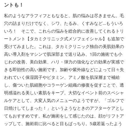
ントも！
私のようなアラフィフともなると、肌の悩みは尽きません。毛
穴の詰まりだけでなく、シワ、たるみ、くすみなど…もういろ
いろ！ そこで、これらの悩みを総合的に改善してくれるトリ
ートメント【タカミクリニック式メソフェイシャル】も追加で
受けてみました。これは、タカミクリニック独自の美肌効果の
高い導入剤をマシンで肌深部まで送り込み、1回の施術でも小
じわの改善、美白効果、ハリ・弾力の強化などの効果が実感で
きる即効性の高い施術です。加齢や紫外線などによって日々失
われていく保湿因子やビタミン、アミノ酸を肌深層まで補給
し、傷ついた肌細胞やコラーゲン組織の修復を促すことで、透
明感溢れる美しい素肌をキープ。大切なイベント前のスペシャ
ルケアとして、大変人気のメニューのようですが、「ゴルフで
日焼けしてしまった！」というようなときのアフターケアとし
てもおすすめです。私が施術をして感じたのは、顔がリフトア
ップして、施術前に比べると目もぱっちり。5歳若返ったよう