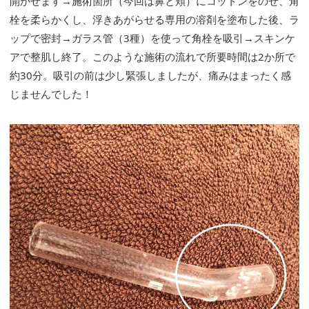
開かせます→施術箇所（今回は鼻と頬）にコットンをのせ、角
栓を柔らかくし、浮きあがらせる専用の溶剤を塗布した後、ラ
ップで密封→ガラス管（3種）を使って角栓を吸引→スキンケ
アで整肌し終了。このような施術の流れで所要時間は2か所で
約30分。吸引の前は少し緊張しましたが、痛みはまったく感
じませんでした！