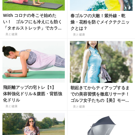
With コロナの冬こそ始めた
春ゴルフの大敵！紫外線・乾
い！ ゴルフにも冷えにも効く
燥・花粉を防ぐメイクテクニッ
「タオルストレッチ」でカラダ
クとは？
を変えよう【１】
美と健康
美と健康
飛距離アップの宅トレ【1】
朝起きてからティアップするま
体幹強化ドリル＆腹筋・背筋強
での美容習慣を徹底リサーチ！
化ドリル
ゴルフ女子たちの【美】モーニ
ングルーティン
美と健康
美と健康