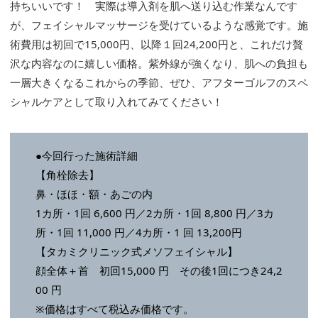
持ちいいです！ 実際は導入剤を肌へ送り込む作業なんです
が、フェイシャルマッサージを受けているような感覚です。施
術費用は初回で15,000円、以降１回24,200円と、これだけ贅
沢な内容なのに嬉しい価格。紫外線が強くなり、肌への負担も
一層大きくなるこれからの季節、ぜひ、アフターゴルフのスペ
シャルケアとして取り入れてみてください！
●今回行った施術詳細
【角栓除去】
鼻・ほほ・額・あごの内
1カ所・1回 6,600 円／2カ所・1回 8,800 円／3カ
所・1回 11,000 円／4カ所・1 回 13,200円
【タカミクリニック式メソフェイシャル】
顔全体＋首 初回15,000 円 その後1回につき24,2
00 円
※価格はすべて税込み価格です。