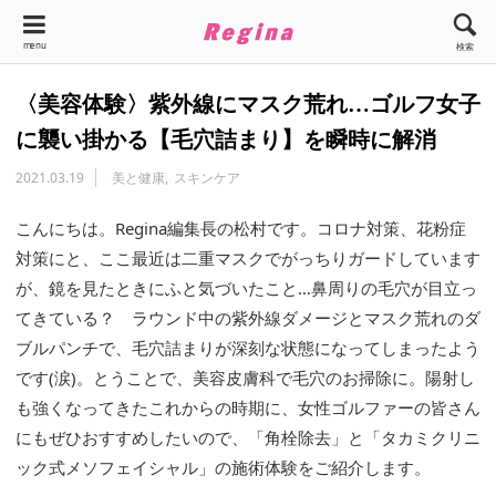
menu
検索
〈美容体験〉紫外線にマスク荒れ…ゴルフ女子
に襲い掛かる【毛穴詰まり】を瞬時に解消
2021.03.19
美と健康
スキンケア
こんにちは。Regina編集長の松村です。コロナ対策、花粉症
対策にと、ここ最近は二重マスクでがっちりガードしています
が、鏡を見たときにふと気づいたこと…鼻周りの毛穴が目立っ
てきている？ ラウンド中の紫外線ダメージとマスク荒れのダ
ブルパンチで、毛穴詰まりが深刻な状態になってしまったよう
です(涙)。とうことで、美容皮膚科で毛穴のお掃除に。陽射し
も強くなってきたこれからの時期に、女性ゴルファーの皆さん
にもぜひおすすめしたいので、「角栓除去」と「タカミクリニ
ック式メソフェイシャル」の施術体験をご紹介します。