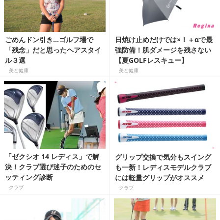
ごめんドン引き…ゴルフ場で
日焼け止めだけでは×！＋αで最
「残念」だと思ったヘアスタイ
強防備！肌ダメージを残さない
ル３選
【夏GOLFレスキュー】
美と健康
美と健康
「ゼクシオ 14 レディス」で解
グリップ交換で気分もスイング
決！クラブ選び迷子のためのセ
も一新！レディスモデルクラブ
ッティング診断
には軽量グリップがオススメ
クラブ
クラブ