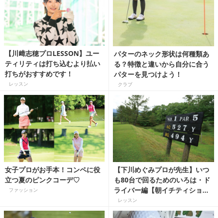
【川﨑志穂プロLESSON】ユー
パターのネック形状は何種類あ
ティリティは打ち込むより払い
る？特徴と違いから自分に合う
打ちがおすすめです！
パターを見つけよう！
レッスン
クラブ
女子プロがお手本！コンペに役
【下川めぐみプロが先生】いつ
立つ夏のピンクコーデ♡
も80台で回るためのいろは・ド
ライバー編【朝イチティショッ
ファッション
トの工夫】
レッスン