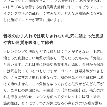
クリニック」。開院から21年、メスを使わず、あらゆるお肌
のトラブルを改善する総合美容皮膚科です。ニキビやシミ、エ
イジングやキメの乱れ、くすみなど、どんなお肌悩みにも対応
した施術メニューが豊富に揃います。
普段のお手入れでは取りきれない毛穴に詰まった皮脂
や古い角質を吸引して除去
クレンジングや洗顔などでは取り除くことができない、毛穴に
溜まった皮脂と古い角質が混ざり、硬くなったものを「角栓」
と言います。これは主に乾燥や角質肥厚が原因。普段から保湿
には気を使っているつもりですが、ゴルフには紫外線がつきも
の。さらにマスク擦れも重なって、肌の乾燥とや角質肥厚は避
けて通れません。この角栓を放っておくと毛穴がどんどん広が
り、ニキビの原因にも。今回受けた【角栓除去】は、毛穴の汚
れを浮きあがらせ、マシンを使ってダイレクトに吸引・除去。
施術後は、とくにザラつきが気になる小鼻と頬の2か所が滑ら