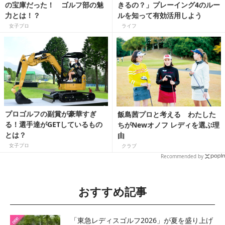
の宝庫だった！ ゴルフ部の魅
きるの？」プレーイング4のルー
力とは！？
ルを知って有効活用しよう
女子プロ
ライフ
プロゴルフの副賞が豪華すぎ
飯島茜プロと考える わたした
る！選手達がGETしているもの
ちがNewオノフ レディを選ぶ理
とは？
由
女子プロ
クラブ
Recommended by
おすすめ記事
「東急レディスゴルフ2026」が夏を盛り上げ