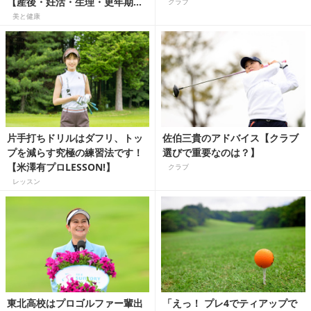
【産後・妊活・生理・更年期の
クラブ
ゴルフQ&A】
美と健康
片手打ちドリルはダフリ、トッ
佐伯三貴のアドバイス【クラブ
プを減らす究極の練習法です！
選びで重要なのは？】
【米澤有プロLESSON!】
クラブ
レッスン
東北高校はプロゴルファー輩出
「えっ！ プレ4でティアップで