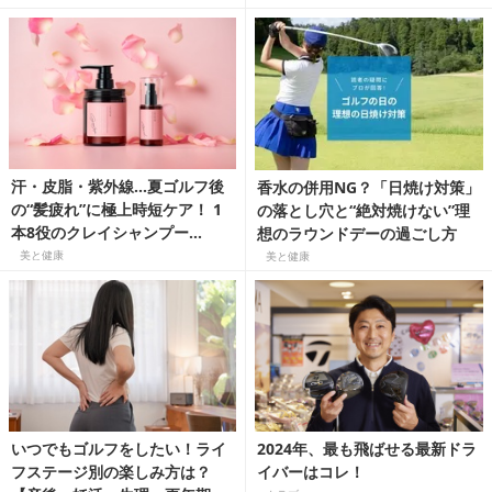
汗・皮脂・紫外線…夏ゴルフ後
香水の併用NG？「日焼け対策」
の“髪疲れ”に極上時短ケア！ 1
の落とし穴と“絶対焼けない”理
本8役のクレイシャンプー
想のラウンドデーの過ごし方
「cocone」でうるツヤ髪に
美と健康
美と健康
いつでもゴルフをしたい！ライ
2024年、最も飛ばせる最新ドラ
フステージ別の楽しみ方は？
イバーはコレ！