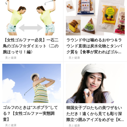
【女性ゴルファー必見】一石二
ラウンド中は噛めるおやつ＆ラ
鳥のゴルフ☆ダイエット〈二の
ウンド直後は炭水化物とタンパ
腕ほっそり！編〉
ク質を【食事が変わればゴルフ
が変わる！】
美と健康
美と健康
ゴルフのときは“スポブラ”して
韓国女子プロたちの美ワザをい
る？【女性ゴルファー実態調
ただき！遠くから見ても彫り深
査】
際立つ囲みアイズをめざせ【K-
Golfビューティ】
美と健康
美と健康