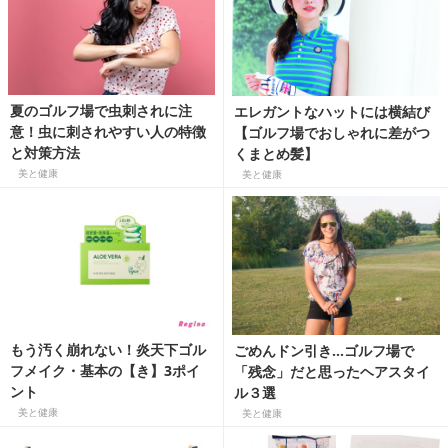
夏のゴルフ場で虫刺されに注
エレガントなハットには横結び
意！虫に刺されやすい人の特徴
【ゴルフ場でおしゃれに差がつ
と対策方法
くまとめ髪】
美と健康
美と健康
もう汚く崩れない！炎天下ゴル
ごめんドン引き…ゴルフ場で
フメイク・基本の【き】3ポイ
「残念」だと思ったヘアスタイ
ント
ル３選
美と健康
美と健康