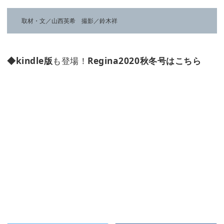
取材・文／山西英希 撮影／鈴木祥
◆kindle版
も登場！
Regina2020秋冬号はこちら