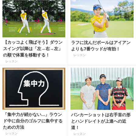
【カッコよく飛ばそう】ダウン
ラフに沈んだボールはアイアン
スイング以降は「左→右→左」
よりも7番ウッドが有効！
の順で体重を移動する！
レッスン
レッスン
「集中力が続かない…」ラウン
バンカーショットは右手首の形
ド中に自分のゴルフに集中する
とハンドレイトが上達への近
ための方法
道！
レッスン
レッスン