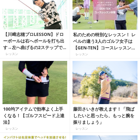
【川﨑志穂プロLESSON】ドロ
私のための特別なレッスン！ レ
ーボールは右へボールを打ち出
ベルの違う3人のゴルフ女子は
す→左へ曲げるの2ステップで
【GEN-TEN】コースレッスンで
マスター！
どう変わる？
レッスン
レッスン
100均アイテムで効率よく上手
藤田さいきが教えます！「飛ば
くなる！【ゴルフスピード上達
したいと思ったら、もっと腕を
法】
振りましょう」
レッスン
レッスン