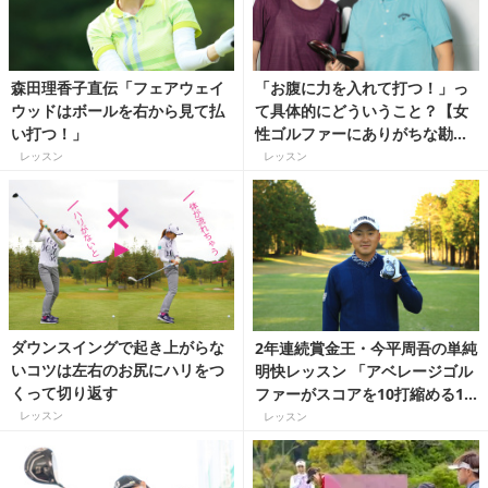
森田理香子直伝「フェアウェイ
「お腹に力を入れて打つ！」っ
ウッドはボールを右から見て払
て具体的にどういうこと？【女
い打つ！」
性ゴルファーにありがちな勘違
いを再チェック】
レッスン
レッスン
ダウンスイングで起き上がらな
2年連続賞金王・今平周吾の単純
いコツは左右のお尻にハリをつ
明快レッスン 「アベレージゴル
くって切り返す
ファーがスコアを10打縮める12
の秘策」 【4】ユーティリティ
レッスン
レッスン
クラブを打つコツは前傾角度！