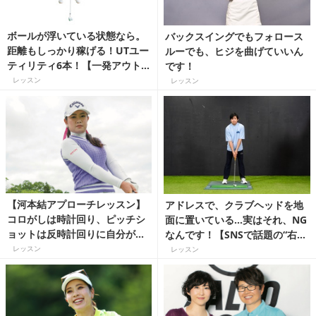
ボールが浮いている状態なら。
バックスイングでもフォロース
距離もしっかり稼げる！UTユー
ルーでも、ヒジを曲げていいん
ティリティ6本！【一発アウト
です！
を叶えるラフ攻略レッスン】
レッスン
レッスン
【河本結アプローチレッスン】
アドレスで、クラブヘッドを地
コロがしは時計回り、ピッチシ
面に置いている…実はそれ、NG
ョットは反時計回りに自分が動
なんです！【SNSで話題の“右手
きます【弾道を打ち分ける球位
先生”森山錬が教える！】
レッスン
レッスン
置】