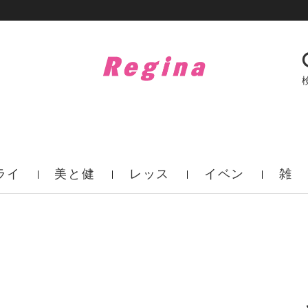
ライ
美と健
レッス
イベン
雑
フ
康
ン
ト
誌