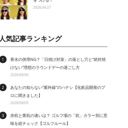
2026.04.27
人気記事ランキング
香水の併用NG？「日焼け対策」の落とし穴と“絶対焼
けない”理想のラウンドデーの過ごし方
2026/08/06
あなたの知らない“紫外線”のハナシ【化粧品開発のプ
ロに聞きました】
2026/08/05
赤杭と黄杭の違いは？ ゴルフ場の「杭」カラー別に意
味を総チェック【ゴルフルール】