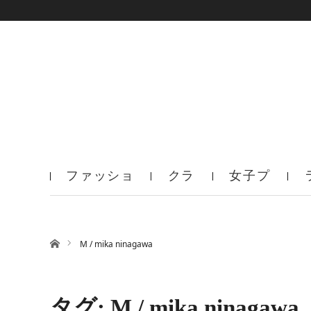
ファッショ
クラ
女子プ
ン
ブ
ロ
ホーム
M / mika ninagawa
タグ: M / mika ninagawa