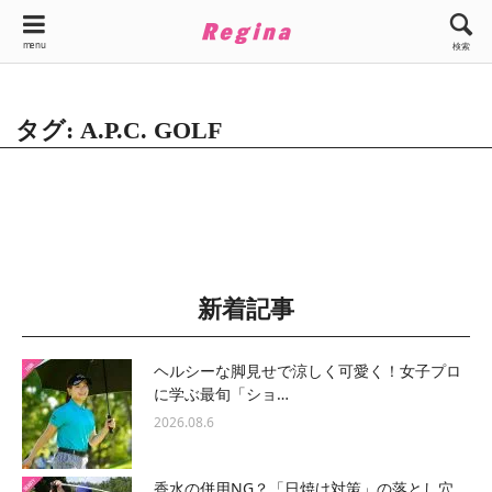
menu
検索
タグ: A.P.C. GOLF
新着記事
ヘルシーな脚見せで涼しく可愛く！女子プロ
に学ぶ最旬「ショ…
2026.08.6
香水の併用NG？「日焼け対策」の落とし穴