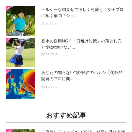
ヘルシーな脚見せで涼しく可愛く！女子プロ
に学ぶ最旬「ショ…
2026.08.6
香水の併用NG？「日焼け対策」の落とし穴
と“絶対焼けない…
2026.08.6
あなたの知らない“紫外線”のハナシ【化粧品
開発のプロに聞…
2026.08.5
おすすめ記事
「東急レディスゴルフ2026」が夏を盛り上げ