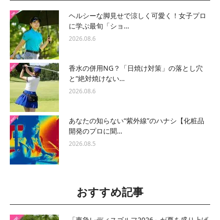
ヘルシーな脚見せで涼しく可愛く！女子プロ
に学ぶ最旬「ショ…
2026.08.6
香水の併用NG？「日焼け対策」の落とし穴
と“絶対焼けない…
2026.08.6
あなたの知らない“紫外線”のハナシ【化粧品
開発のプロに聞…
2026.08.5
おすすめ記事
「東急レディスゴルフ2026」が夏を盛り上げ