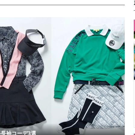
め長袖コーデ3選