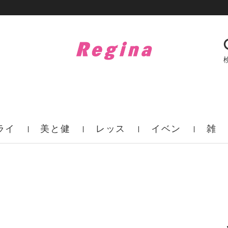
ライ
美と健
レッス
イベン
雑
フ
康
ン
ト
誌