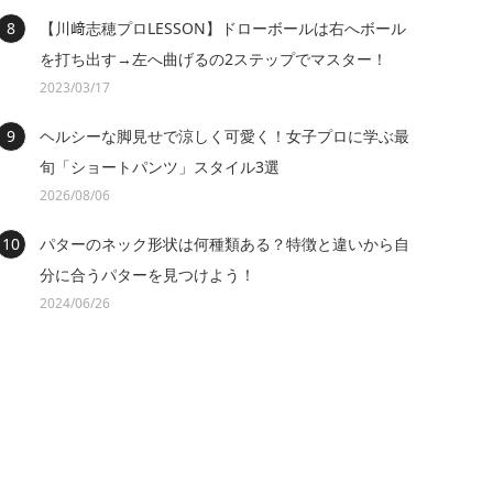
【川﨑志穂プロLESSON】ドローボールは右へボール
を打ち出す→左へ曲げるの2ステップでマスター！
2023/03/17
ヘルシーな脚見せで涼しく可愛く！女子プロに学ぶ最
旬「ショートパンツ」スタイル3選
2026/08/06
パターのネック形状は何種類ある？特徴と違いから自
分に合うパターを見つけよう！
2024/06/26