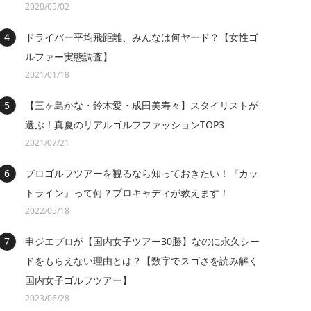
2020/05/02
ドライバー平均飛距離、みんなは何ヤード？【女性ゴ
ルファー実態調査】
2021/01/18
【三ヶ島かな・鈴木愛・成田美寿々】スタイリストが
選ぶ！真夏のリアルゴルフファッションTOP3
2021/07/21
プロゴルフツアーを観るなら知っておきたい！『カッ
トライン』って何？プロキャディが教えます！
2022/05/18
申ジエプロが【国内女子ツアー30勝】なのに永久シー
ドをもらえない理由とは？【数字でスゴさを読み解く
国内女子ゴルフツアー】
2023/06/28