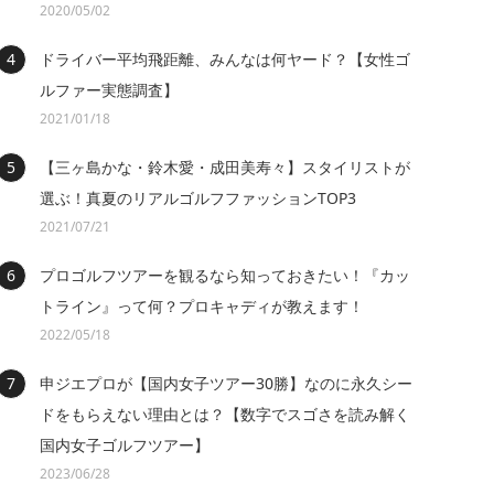
2020/05/02
ドライバー平均飛距離、みんなは何ヤード？【女性ゴ
ルファー実態調査】
2021/01/18
【三ヶ島かな・鈴木愛・成田美寿々】スタイリストが
選ぶ！真夏のリアルゴルフファッションTOP3
2021/07/21
プロゴルフツアーを観るなら知っておきたい！『カッ
トライン』って何？プロキャディが教えます！
2022/05/18
申ジエプロが【国内女子ツアー30勝】なのに永久シー
ドをもらえない理由とは？【数字でスゴさを読み解く
国内女子ゴルフツアー】
2023/06/28