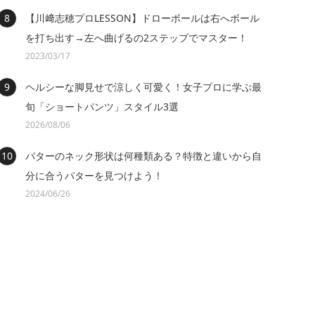
【川﨑志穂プロLESSON】ドローボールは右へボール
を打ち出す→左へ曲げるの2ステップでマスター！
2023/03/17
ヘルシーな脚見せで涼しく可愛く！女子プロに学ぶ最
旬「ショートパンツ」スタイル3選
2026/08/06
パターのネック形状は何種類ある？特徴と違いから自
分に合うパターを見つけよう！
2024/06/26