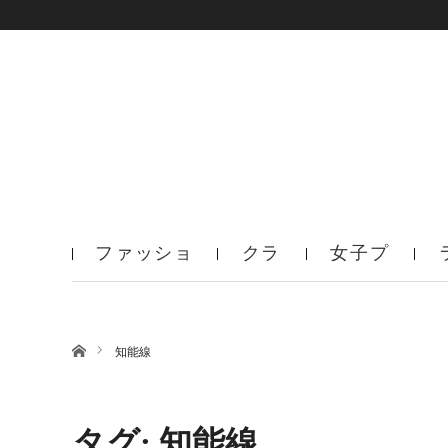
ファッショ
クラ
女子プ
ン
ブ
ロ
ホーム
知能線
タグ: 知能線