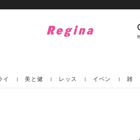
ライ
美と健
レッス
イベン
雑
フ
康
ン
ト
誌