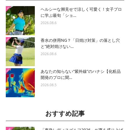
ヘルシーな脚見せで涼しく可愛く！女子プロ
に学ぶ最旬「ショ…
2026.08.6
香水の併用NG？「日焼け対策」の落とし穴
と“絶対焼けない…
2026.08.6
あなたの知らない“紫外線”のハナシ【化粧品
開発のプロに聞…
2026.08.5
おすすめ記事
「東急レディスゴルフ2026」が夏を盛り上げ