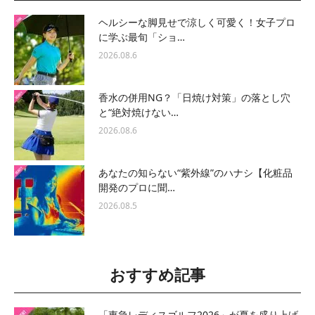
ヘルシーな脚見せで涼しく可愛く！女子プロ
に学ぶ最旬「ショ…
2026.08.6
香水の併用NG？「日焼け対策」の落とし穴
と“絶対焼けない…
2026.08.6
あなたの知らない“紫外線”のハナシ【化粧品
開発のプロに聞…
2026.08.5
おすすめ記事
「東急レディスゴルフ2026」が夏を盛り上げ