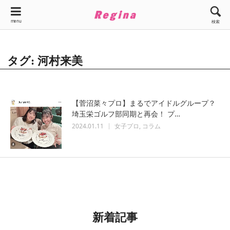
menu
検索
タグ: 河村来美
【菅沼菜々プロ】まるでアイドルグループ？
埼玉栄ゴルフ部同期と再会！ プ…
2024.01.11
女子プロ
コラム
新着記事