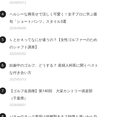
2024/03/12
ヘルシーな脚見せで涼しく可愛く！女子プロに学ぶ最
旬「ショートパンツ」スタイル3選
2026/08/06
ＬとかＡってなにが違うの？【女性ゴルファーのため
のシャフト講座】
2020/05/02
妊娠中のゴルフ、どうする？ 産婦人科医に聞くベスト
な付き合い方
2025/03/13
【ゴルフ会員権】第140回 大栄カントリー俱楽部
（千葉県）
2026/08/01
パターのネック形状は何種類ある？特徴と違いから自