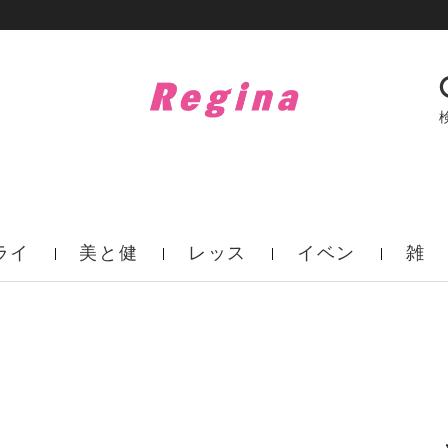
ライ
美と健
レッス
イベン
雑
フ
康
ン
ト
誌