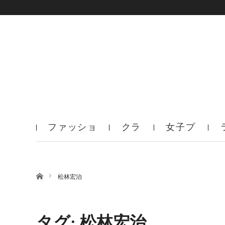
ファッショ
クラ
女子プ
ン
ブ
ロ
ホーム
松林宏治
タグ: 松林宏治