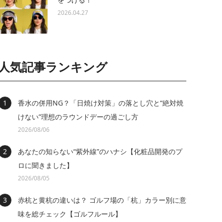
2026.04.27
人気記事ランキング
香水の併用NG？「日焼け対策」の落とし穴と“絶対焼
けない”理想のラウンドデーの過ごし方
2026/08/06
あなたの知らない“紫外線”のハナシ【化粧品開発のプ
ロに聞きました】
2026/08/05
赤杭と黄杭の違いは？ ゴルフ場の「杭」カラー別に意
味を総チェック【ゴルフルール】