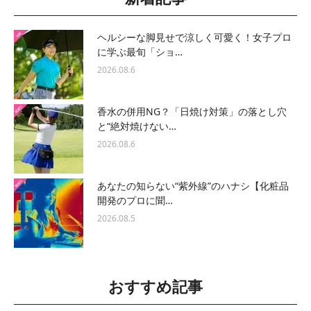
ヘルシーな脚見せで涼しく可愛く！女子プロ
に学ぶ最旬「ショ…
2026.08.6
香水の併用NG？「日焼け対策」の落とし穴
と“絶対焼けない…
2026.08.6
あなたの知らない“紫外線”のハナシ【化粧品
開発のプロに聞…
2026.08.5
おすすめ記事