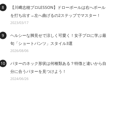
【川﨑志穂プロLESSON】ドローボールは右へボール
を打ち出す→左へ曲げるの2ステップでマスター！
2023/03/17
ヘルシーな脚見せで涼しく可愛く！女子プロに学ぶ最
旬「ショートパンツ」スタイル3選
2026/08/06
パターのネック形状は何種類ある？特徴と違いから自
分に合うパターを見つけよう！
2024/06/26