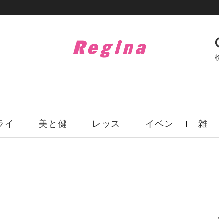
ライ
美と健
レッス
イベン
雑
フ
康
ン
ト
誌