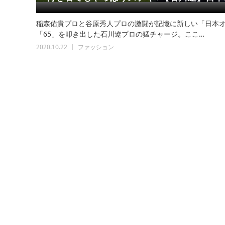
稲森佑貴プロと谷原秀人プロの激闘が記憶に新しい「日本
「65」を叩き出した石川遼プロの猛チャージ。ここ…
2020.10.22
ファッション