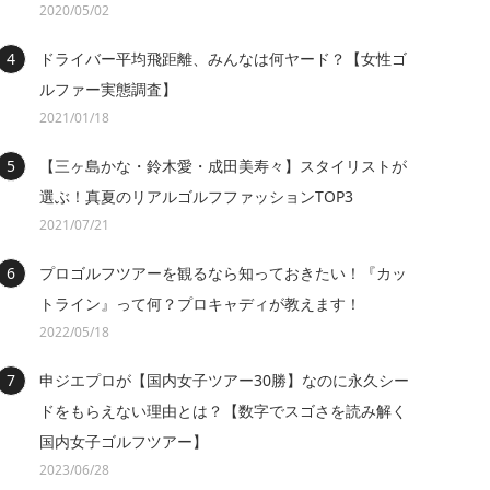
2020/05/02
ドライバー平均飛距離、みんなは何ヤード？【女性ゴ
ルファー実態調査】
2021/01/18
【三ヶ島かな・鈴木愛・成田美寿々】スタイリストが
選ぶ！真夏のリアルゴルフファッションTOP3
2021/07/21
プロゴルフツアーを観るなら知っておきたい！『カッ
トライン』って何？プロキャディが教えます！
2022/05/18
申ジエプロが【国内女子ツアー30勝】なのに永久シー
ドをもらえない理由とは？【数字でスゴさを読み解く
国内女子ゴルフツアー】
2023/06/28