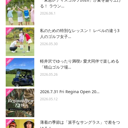
る！ ラウン…
2026.06.1
私のための特別なレッスン！ レベルの違う3
人のゴルフ女子…
2026.05.30
軽井沢でゆったり満喫♪ 愛犬同伴で楽しめる
「晴山ゴルフ場…
2026.05.26
2026.7.31 Fri Regina Open 20…
2026.05.12
薄着の季節は「派手なサングラス」で差をつ