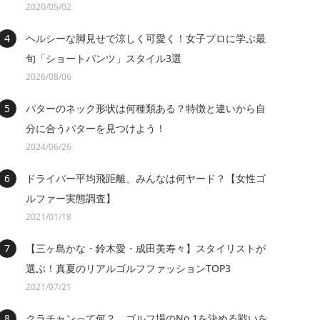
2020/05/02
ヘルシーな脚見せで涼しく可愛く！女子プロに学ぶ最
旬「ショートパンツ」スタイル3選
2026/08/06
パターのネック形状は何種類ある？特徴と違いから自
分に合うパターを見つけよう！
2024/06/26
ドライバー平均飛距離、みんなは何ヤード？【女性ゴ
ルファー実態調査】
2021/01/18
【三ヶ島かな・鈴木愛・成田美寿々】スタイリストが
選ぶ！真夏のリアルゴルフファッションTOP3
2021/07/21
クラチャンって何？ ゴルフ場のNo.1を決める戦いを