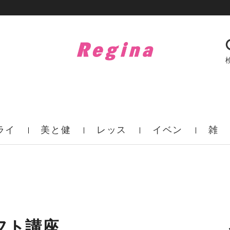
ライ
美と健
レッス
イベン
雑
フ
康
ン
ト
誌
フト講座