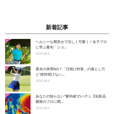
新着記事
ヘルシーな脚見せで涼しく可愛く！女子プロ
に学ぶ最旬「ショ…
2026.08.6
香水の併用NG？「日焼け対策」の落とし穴
と“絶対焼けない…
2026.08.6
あなたの知らない“紫外線”のハナシ【化粧品
開発のプロに聞…
2026.08.5