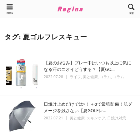
menu
検索
タグ: 夏ゴルフレスキュー
【夏のお悩み】プレー中はいつも以上に気に
なる汗のニオイどうする？【夏GO…
2022.07.28
ライフ
美と健康
コラム
コラム
日焼け止めだけでは×！＋αで最強防備！肌ダ
メージを残さない【夏GOLFレ…
2022.07.21
美と健康
スキンケア
日焼け対策