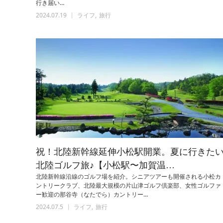
行き届い…
2024.07.19
ライフ
旅行
祝！北陸新幹線延伸小松駅開業。夏に行きた
北陸ゴルフ旅♪【小松駅〜加賀温…
北陸新幹線沿線のゴルフ場を紹介。シニアツアーも開催される小松カ
ントリークラブ、北陸最大規模の片山津ゴルフ倶楽部、女性ゴルファ
ー歓迎の那谷寺（なたでら）カントリー…
2024.07.5
ライフ
旅行