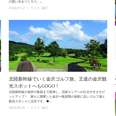
の思い出をつくろう。…
2024.07.12
ライフ
旅行
い
北陸新幹線でいく金沢ゴルフ旅。王道の金沢観
光スポットへもGOGO！
北陸新幹線が福井の敦賀まで延伸し、北陸エリアへの行きやすさがグ
ッとアップ！ 新たに開業した金沢〜敦賀間の各駅に近いゴルフ場と
観光スポットに注目です。◆…
2024.06.28
ライフ
旅行