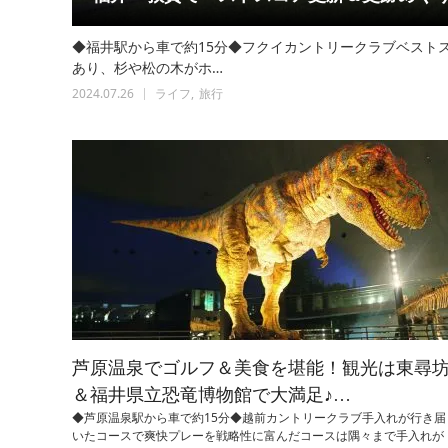
◆福井駅から車で約15分◆フクイカントリークラブベスト
あり、杉や松の木がホ…
2024.07.26
ライフ
旅行
芦原温泉でゴルフ＆美食を堪能！観光は東尋
＆福井県立恐竜博物館で大満足♪…
◆芦原温泉駅から車で約15分◆越前カントリークラブ手入れが行き届
いたコースで爽快プレーを戦略性に富んだコースは隅々まで手入れが