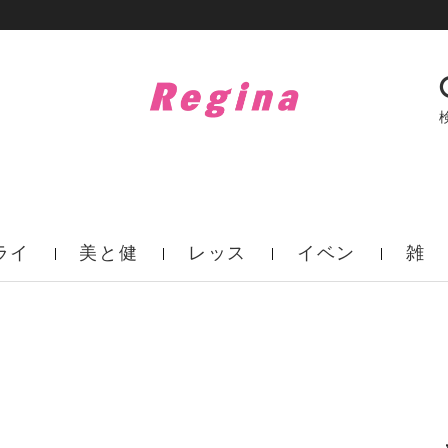
ライ
美と健
レッス
イベン
雑
フ
康
ン
ト
誌