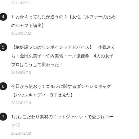
2021/06/11
ＬとかＡってなにが違うの？【女性ゴルファーのため
のシャフト講座】
2020/05/02
【絶好調プロのワンポイントアドバイス】 小祝さく
ら・金田久美子・竹内美雪・一ノ瀬優希 4人の女子
プロはこうして変わった！
2018/09/10
今日から使おう！ゴルフに関するダジャレ＆ギャグ
【ハウスキャディ・B子は見た】
2022/02/16
1月はこだわり素材のニットジャケットで愛されコー
デ♡
2023/12/28