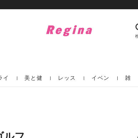
ライ
美と健
レッス
イベン
雑
フ
康
ン
ト
誌
ゴルフ