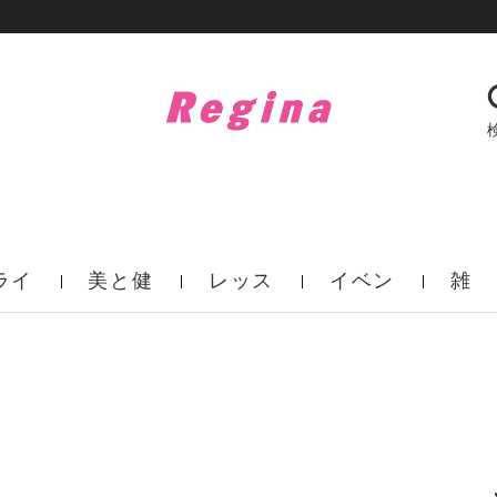
ライ
美と健
レッス
イベン
雑
フ
康
ン
ト
誌