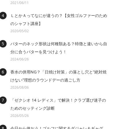
2021/06/11
ＬとかＡってなにが違うの？【女性ゴルファーのため
のシャフト講座】
2020/05/02
パターのネック形状は何種類ある？特徴と違いから自
分に合うパターを見つけよう！
2024/06/26
香水の併用NG？「日焼け対策」の落とし穴と“絶対焼
けない”理想のラウンドデーの過ごし方
2026/08/06
「ゼクシオ 14 レディス」で解決！クラブ選び迷子の
ためのセッティング診断
2026/05/26
今日から使おう！ゴルフに関するダジャレ＆ギャグ