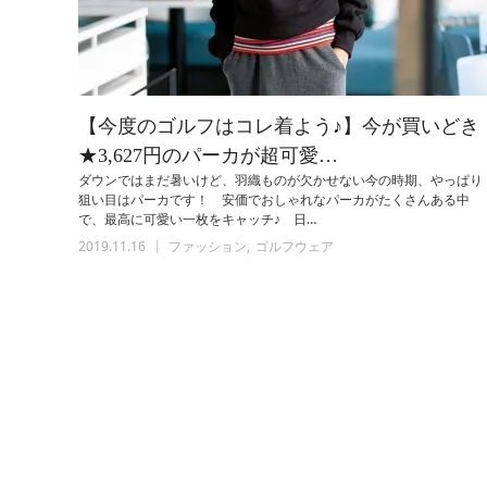
【今度のゴルフはコレ着よう♪】今が買いどき
★3,627円のパーカが超可愛…
ダウンではまだ暑いけど、羽織ものが欠かせない今の時期、やっぱり
狙い目はパーカです！ 安価でおしゃれなパーカがたくさんある中
で、最高に可愛い一枚をキャッチ♪ 日…
2019.11.16
ファッション
ゴルフウェア