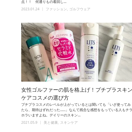
点！！ 何通りもの着回し…
2023.01.24
ファッション
ゴルフウェア
女性ゴルファーの肌を格上げ！プチプラスキ
ケアコスメの選び方
プチプラコスメのレベルが上がっているとは聞いても「いざ使ってみ
たら、期待はずれだった……」なんて残念な感想をもっている人もチ
ホラいますよね。デイリーのスキン…
2021.05.9
美と健康
スキンケア