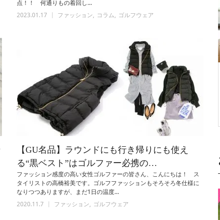
点！！ 何通りもの着回し…
2023.01.17
ファッション
コラム
ゴルフウェア
ン
【GU名品】ラウンドにも行き帰りにも使え
る“黒ベスト”はゴルファー必携の…
ファッション感度の高い女性ゴルファーの皆さん、こんにちは！ ス
ラ
タイリストの高橋裕美です。ゴルフファッションもそろそろ冬仕様に
なりつつありますが、まだ1日の温度…
2020.11.7
ファッション
ゴルフウェア