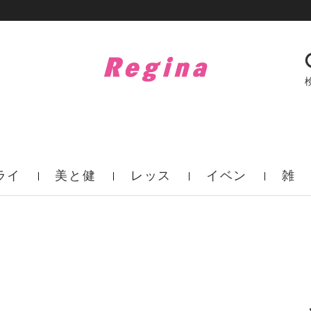
ライ
美と健
レッス
イベン
雑
フ
康
ン
ト
誌