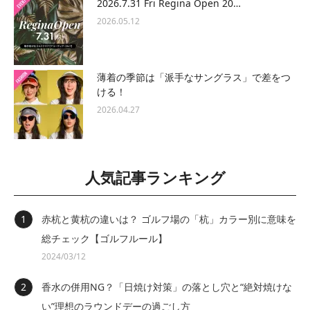
2026.7.31 Fri Regina Open 20…
2026.05.12
薄着の季節は「派手なサングラス」で差をつ
ける！
2026.04.27
人気記事ランキング
赤杭と黄杭の違いは？ ゴルフ場の「杭」カラー別に意味を
総チェック【ゴルフルール】
2024/03/12
香水の併用NG？「日焼け対策」の落とし穴と“絶対焼けな
い”理想のラウンドデーの過ごし方