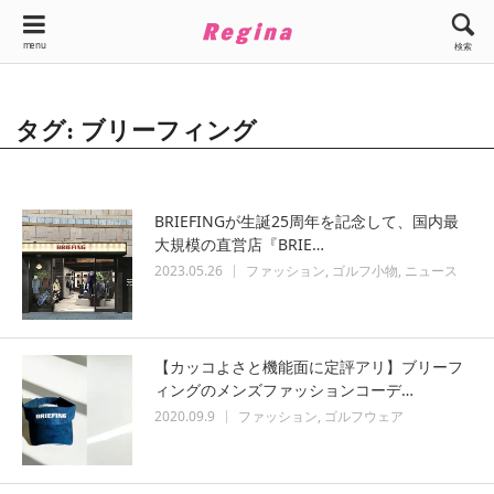
menu
検索
タグ: ブリーフィング
BRIEFINGが生誕25周年を記念して、国内最
大規模の直営店『BRIE…
2023.05.26
ファッション
ゴルフ小物
ニュース
【カッコよさと機能面に定評アリ】ブリーフ
ィングのメンズファッションコーデ…
2020.09.9
ファッション
ゴルフウェア