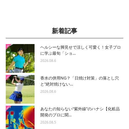
新着記事
ヘルシーな脚見せで涼しく可愛く！女子プロ
に学ぶ最旬「ショ…
2026.08.6
香水の併用NG？「日焼け対策」の落とし穴
と“絶対焼けない…
2026.08.6
あなたの知らない“紫外線”のハナシ【化粧品
開発のプロに聞…
2026.08.5