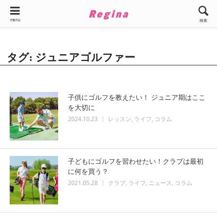
menu
検索
タグ: ジュニアゴルファー
子供にゴルフを教えたい！ ジュニア期はここ
を大切に
2024.10.23
レッスン
ライフ
コラム
子どもにゴルフを習わせたい！クラブは最初
に何を買う？
2021.05.28
クラブ
ライフ
ニュース
コラム