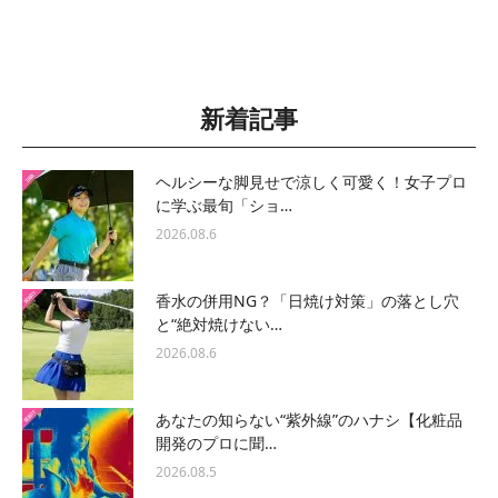
新着記事
ヘルシーな脚見せで涼しく可愛く！女子プロ
に学ぶ最旬「ショ…
2026.08.6
香水の併用NG？「日焼け対策」の落とし穴
と“絶対焼けない…
2026.08.6
あなたの知らない“紫外線”のハナシ【化粧品
開発のプロに聞…
2026.08.5