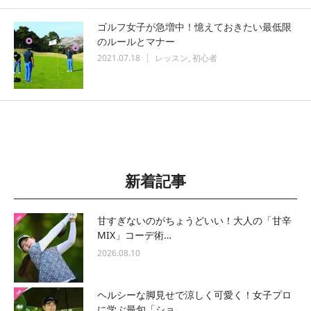
ゴルフ女子が急増中！憶えておきたい最低限
のルールとマナー
2021.07.18
レッスン
初心者
新着記事
甘すぎないのがちょうどいい！大人の「甘辛
MIX」コーデ術…
2026.08.10
ヘルシーな脚見せで涼しく可愛く！女子プロ
に学ぶ最旬「ショ…