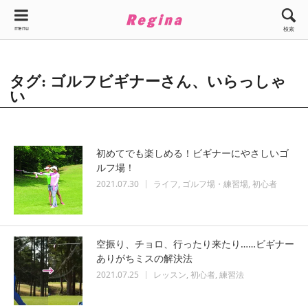
menu
検索
タグ: ゴルフビギナーさん、いらっしゃ
い
初めてでも楽しめる！ビギナーにやさしいゴ
ルフ場！
2021.07.30
ライフ
ゴルフ場・練習場
初心者
空振り、チョロ、行ったり来たり……ビギナー
ありがちミスの解決法
2021.07.25
レッスン
初心者
練習法