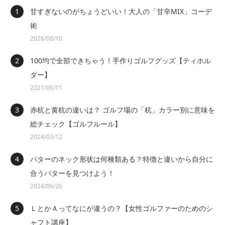
甘すぎないのがちょうどいい！大人の「甘辛MIX」コーデ
術
2026/08/10
100均で全部できちゃう！手作りゴルフグッズ【ティホル
ダー】
2021/06/11
赤杭と黄杭の違いは？ ゴルフ場の「杭」カラー別に意味を
総チェック【ゴルフルール】
2024/03/12
パターのネック形状は何種類ある？特徴と違いから自分に
合うパターを見つけよう！
2024/06/26
ＬとかＡってなにが違うの？【女性ゴルファーのためのシ
ャフト講座】