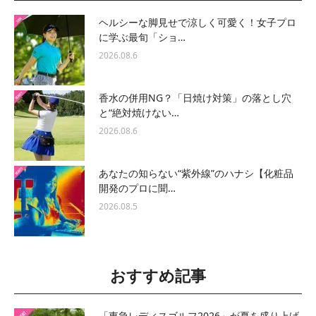
ヘルシーな脚見せで涼しく可愛く！女子プロ
に学ぶ最旬「ショ…
2026.08.6
香水の併用NG？「日焼け対策」の落とし穴
と“絶対焼けない…
2026.08.6
あなたの知らない“紫外線”のハナシ【化粧品
開発のプロに聞…
2026.08.5
おすすめ記事
「東急レディスゴルフ2026」が夏を盛り上げ