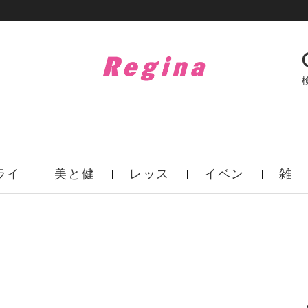
ライ
美と健
レッス
イベン
雑
フ
康
ン
ト
誌