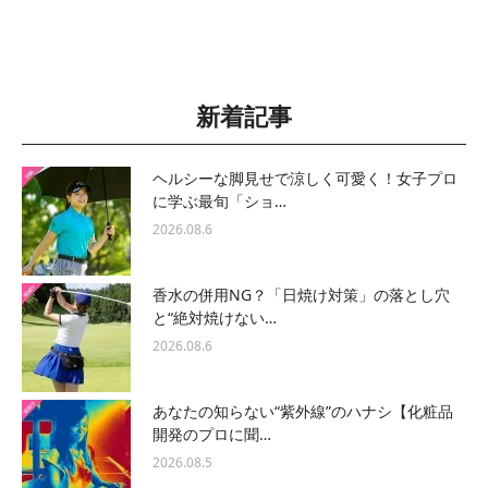
新着記事
ヘルシーな脚見せで涼しく可愛く！女子プロ
に学ぶ最旬「ショ…
2026.08.6
香水の併用NG？「日焼け対策」の落とし穴
と“絶対焼けない…
2026.08.6
あなたの知らない“紫外線”のハナシ【化粧品
開発のプロに聞…
2026.08.5