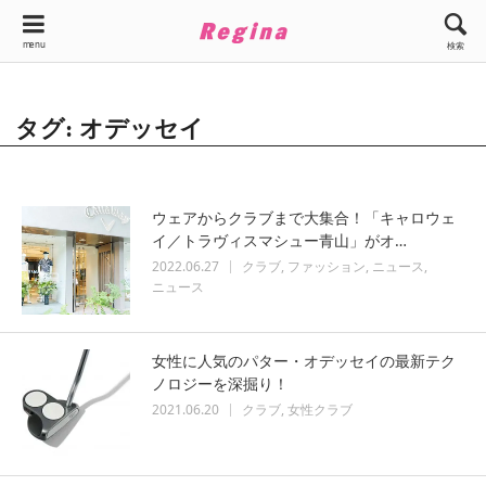
menu
検索
タグ: オデッセイ
ウェアからクラブまで大集合！「キャロウェ
イ／トラヴィスマシュー青山」がオ…
2022.06.27
クラブ
ファッション
ニュース
ニュース
女性に人気のパター・オデッセイの最新テク
ノロジーを深掘り！
2021.06.20
クラブ
女性クラブ