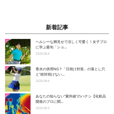
新着記事
ヘルシーな脚見せで涼しく可愛く！女子プロ
に学ぶ最旬「ショ…
2026.08.6
香水の併用NG？「日焼け対策」の落とし穴
と“絶対焼けない…
2026.08.6
あなたの知らない“紫外線”のハナシ【化粧品
開発のプロに聞…
2026.08.5