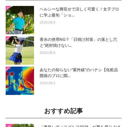
ヘルシーな脚見せで涼しく可愛く！女子プロ
に学ぶ最旬「ショ…
2026.08.6
香水の併用NG？「日焼け対策」の落とし穴
と“絶対焼けない…
2026.08.6
あなたの知らない“紫外線”のハナシ【化粧品
開発のプロに聞…
2026.08.5
おすすめ記事
「東急レディスゴルフ2026」が夏を盛り上げ