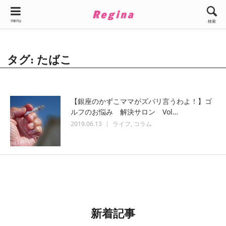
menu
検索
タグ: たばこ
【銀座のかずこママがズバリ言うわよ！】ゴ
ルフのお悩み 解決サロン Vol…
2019.06.13
ライフ
コラム
新着記事