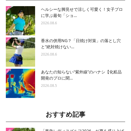
ヘルシーな脚見せで涼しく可愛く！女子プロ
に学ぶ最旬「ショ…
2026.08.6
香水の併用NG？「日焼け対策」の落とし穴
と“絶対焼けない…
2026.08.6
あなたの知らない“紫外線”のハナシ【化粧品
開発のプロに聞…
2026.08.5
おすすめ記事
「東急レディスゴルフ2026」が夏を盛り上げ