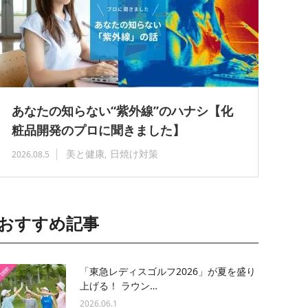
あなたの知らない“紫外線”のハナシ【化
粧品開発のプロに聞きました】
美と健康
日焼け対策
2026.08.5
おすすめ記事
「東急レディスゴルフ2026」が夏を盛り
上げる！ ラウン…
2026.06.1