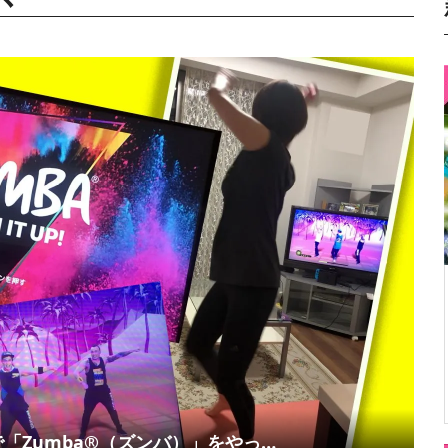
「Zumba®（ズンバ）」をやっ…