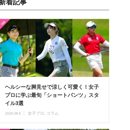
新着記事
ヘルシーな脚見せで涼しく可愛く！女子
プロに学ぶ最旬「ショートパンツ」スタ
イル3選
女子プロ
コラム
2026.08.6