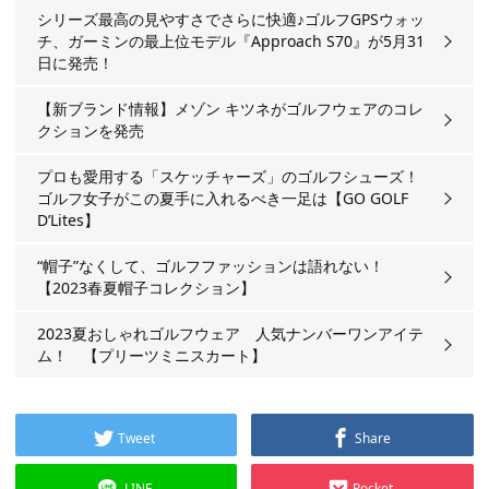
シリーズ最高の見やすさでさらに快適♪ゴルフGPSウォッ
チ、ガーミンの最上位モデル『Approach S70』が5月31
日に発売！
【新ブランド情報】メゾン キツネがゴルフウェアのコレ
クションを発売
プロも愛用する「スケッチャーズ」のゴルフシューズ！
ゴルフ女子がこの夏手に入れるべき一足は【GO GOLF
D’Lites】
“帽子”なくして、ゴルフファッションは語れない！
【2023春夏帽子コレクション】
2023夏おしゃれゴルフウェア 人気ナンバーワンアイテ
ム！ 【プリーツミニスカート】
Tweet
Share
LINE
Pocket