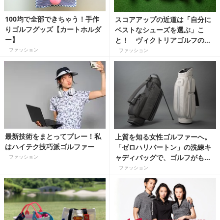
100均で全部できちゃう！手作
スコアアップの近道は「自分に
りゴルフグッズ【カートホルダ
ベストなシューズを選ぶ」こ
ー】
と！ ヴィクトリアゴルフの最
新シューズ情報
ファッション
ファッション
最新技術をまとってプレー！私
上質を知る女性ゴルファーへ。
はハイテク技巧派ゴルファー
「ゼロハリバートン」の洗練キ
ャディバッグで、ゴルフがもっ
ファッション
と楽しくなる
ファッション