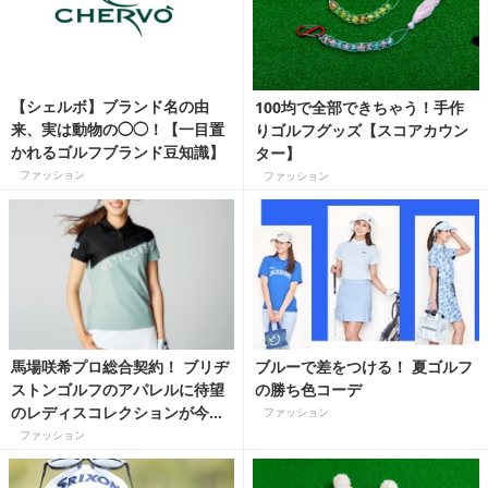
【シェルボ】ブランド名の由
100均で全部できちゃう！手作
来、実は動物の◯◯！【一目置
りゴルフグッズ【スコアカウン
かれるゴルフブランド豆知識】
ター】
ファッション
ファッション
馬場咲希プロ総合契約！ ブリヂ
ブルーで差をつける！ 夏ゴルフ
ストンゴルフのアパレルに待望
の勝ち色コーデ
のレディスコレクションが今春
ファッション
デビュー！ 「かっこいい」も
ファッション
「かわいい」も、どっちも欲し
い！ ULTICORE（アルティコ