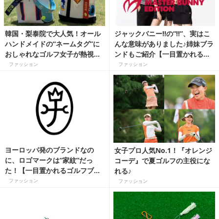
韓国・梨泰院で大人気！オール
ジャックバニー‼の“‼”、実はこ
ハンドメイドの“ネームタグ”に
んな意味がありました♪姉妹ブラ
おしゃれなゴルフ女子が熱視
ンドもご紹介【一目置かれるゴ
線！
ルフブランド豆知識】
ファッション
ファッション
ヨーロッパ発のブランドなの
女子プロ人気No.1！『オレンジ
に、ロゴマークは“家紋”だっ
コーデ』で夏ゴルフの主役にな
た！【一目置かれるゴルフブラ
れる♪
ンド豆知識】
ファッション
ファッション