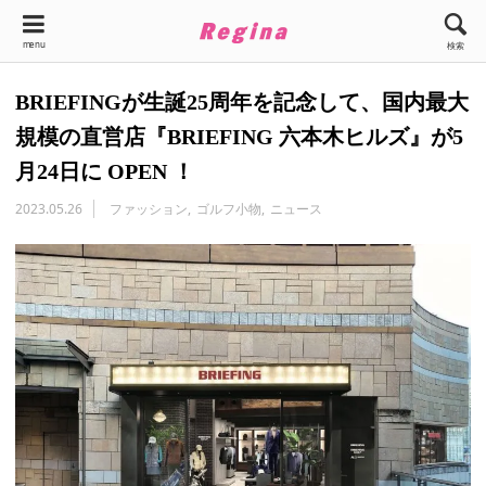
menu
検索
BRIEFINGが生誕25周年を記念して、国内最大
規模の直営店『BRIEFING 六本木ヒルズ』が5
月24日に OPEN ！
2023.05.26
ファッション
ゴルフ小物
ニュース