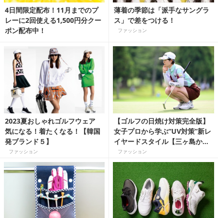
4日間限定配布！11月までのプ
薄着の季節は「派手なサングラ
レーに2回使える1,500円分クー
ス」で差をつける！
ポン配布中！
ファッション
2023夏おしゃれゴルフウェア
【ゴルフの日焼け対策完全版】
気になる！着たくなる！【韓国
女子プロから学ぶ“UV対策”新レ
発ブランド５】
イヤードスタイル【三ヶ島か
な・高橋彩華・蛭田みなみ】
ファッション
ファッション