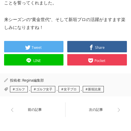
ことを誓ってくれました。
来シーズンの“黄金世代”、そして新垣プロの活躍がますます楽
しみになりますね！
Tweet
Share
LINE
Pocket
投稿者:
Regina編集部
,
,
,
ゴルフ
ゴルフ女子
女子プロ
新垣比菜
前の記事
次の記事