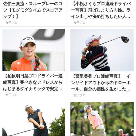
佐伯三貴流・スループレーのコ
【小祝さくらプロ連続ドライバ
ツ【モグモグタイムでスコアア
ー写真】飛ばしより方向性。ラ
ップ！】
イン出しや決め打ちしたい人の
参考に◎
女子プロ
女子プロ
【柏原明日架プロドライバー連
【宮里美香プロ連続写真】 イ
続写真】完ぺきなアドレスから
ンサイドアウトからのドローボ
はじまるダイナミックで安定感
ール。自分の個性を生かした無
抜群なスイング
理のないドライバースイングを
女子プロ
女子プロ
プロコーチが解説！