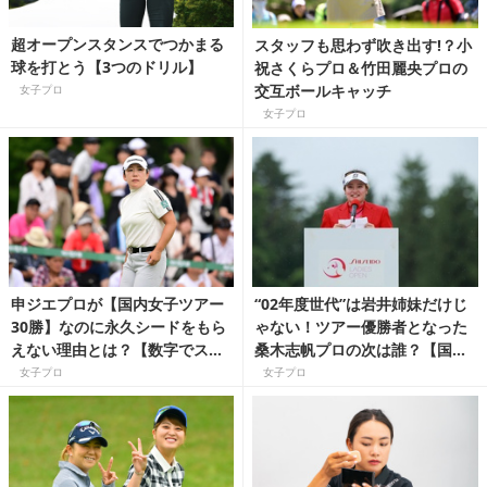
超オープンスタンスでつかまる
スタッフも思わず吹き出す!？小
球を打とう【3つのドリル】
祝さくらプロ＆竹田麗央プロの
交互ボールキャッチ
女子プロ
女子プロ
申ジエプロが【国内女子ツアー
“02年度世代”は岩井姉妹だけじ
30勝】なのに永久シードをもら
ゃない！ツアー優勝者となった
えない理由とは？【数字でスゴ
桑木志帆プロの次は誰？【国内
さを読み解く国内女子ゴルフツ
女子ツアー豆知識】
女子プロ
女子プロ
アー】