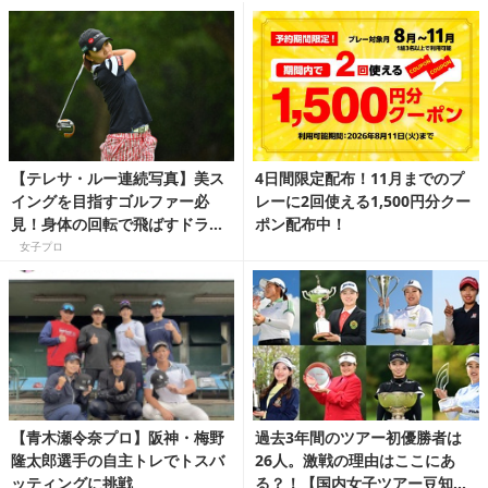
【テレサ・ルー連続写真】美ス
4日間限定配布！11月までのプ
イングを目指すゴルファー必
レーに2回使える1,500円分クー
見！身体の回転で飛ばすドライ
ポン配布中！
バースイング解説
女子プロ
【青木瀬令奈プロ】阪神・梅野
過去3年間のツアー初優勝者は
隆太郎選手の自主トレでトスバ
26人。激戦の理由はここにあ
ッティングに挑戦
る？！【国内女子ツアー豆知