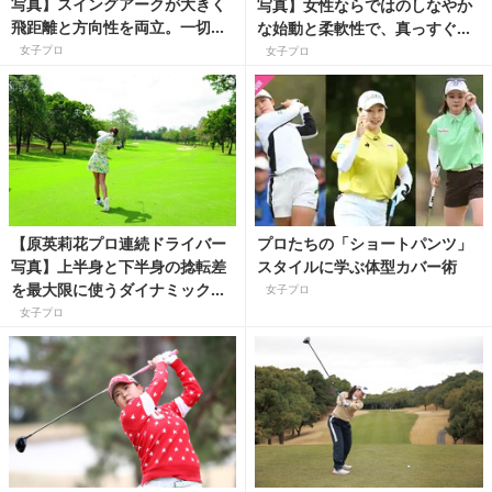
写真】スイングアークが大きく
写真】女性ならではのしなやか
飛距離と方向性を両立。一切ム
な始動と柔軟性で、真っすぐ遠
ダのない完ぺきスイングは必
くに飛ばす
女子プロ
女子プロ
見！
【原英莉花プロ連続ドライバー
プロたちの「ショートパンツ」
写真】上半身と下半身の捻転差
スタイルに学ぶ体型カバー術
を最大限に使うダイナミック度
女子プロ
No.1スイング
女子プロ