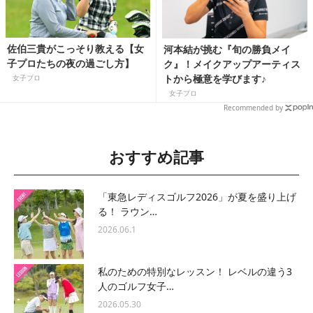
佐伯三貴がこっそり教える【女
河本結が挑む『旬の勝負メイ
子プロたちの夜の過ごし方】
ク』！メイクアップアーティス
トから極意を学びます♪
女子プロ
女子プロ
Recommended by
おすすめ記事
「東急レディスゴルフ2026」が夏を盛り上げ
る！ ラウン…
2026.06.1
私のための特別なレッスン！ レベルの違う3
人のゴルフ女子…
2026.05.30