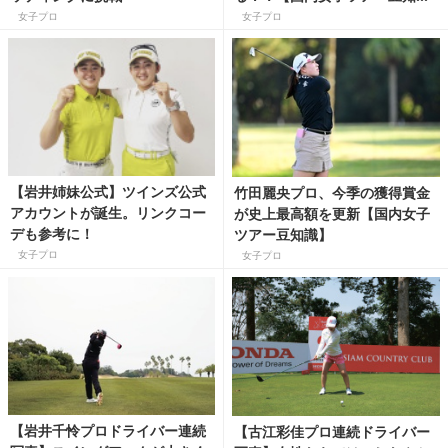
識】
女子プロ
女子プロ
【岩井姉妹公式】ツインズ公式
竹田麗央プロ、今季の獲得賞金
アカウントが誕生。リンクコー
が史上最高額を更新【国内女子
デも参考に！
ツアー豆知識】
女子プロ
女子プロ
【岩井千怜プロドライバー連続
【古江彩佳プロ連続ドライバー