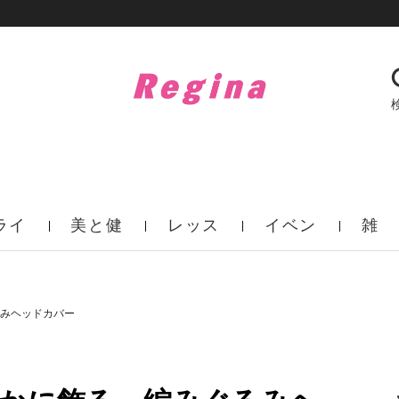
ライ
美と健
レッス
イベン
雑
フ
康
ン
ト
誌
みヘッドカバー