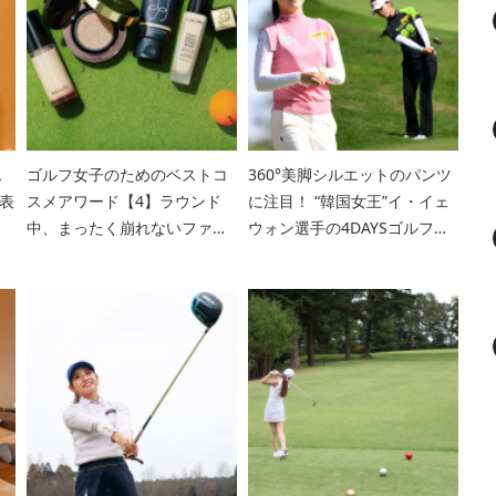
L
ゴルフ女子のためのベストコ
360°美脚シルエットのパンツ
発表
スメアワード【4】ラウンド
に注目！ “韓国女王”イ・イェ
中、まったく崩れないファン
ウォン選手の4DAYSゴルフコ
デで賞
ーディネート