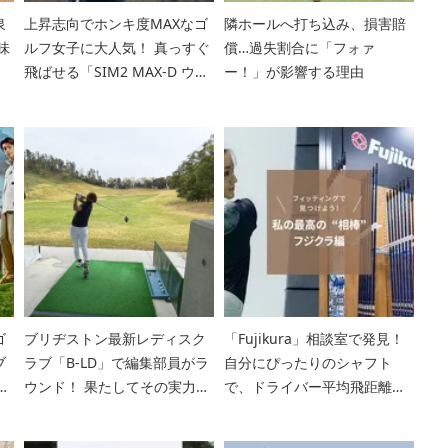
泉
上昇志向でホンキ度MAXなゴ
隣ホールへ打ち込み、損害賠
味
ルフ女子に大人気！ 真っすぐ
償…過失割合に「フォァ
飛ばせる「SIM2 MAX-D ウィ
ー！」が影響する理由
メンズ ドライバー」【ギア通
女子で行こう！】
ゴ
ブリヂストン最新レディスク
「Fujikura」相談室で発見！
ブ
ラブ「B-LD」で編集部員がラ
自分にぴったりのシャフト
が
ウンド！ 果たしてその実力
で、ドライバー平均飛距離
は？
200ydに！