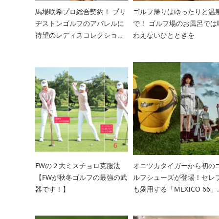
馬場咲希プロ総合契約！ ブリ
ゴルフ帰りはゆったりと温
ヂストンゴルフのアパレルに
で！ ゴルフ場のお風呂では
待望のレディスコレクション
わえないひとときを
が今春デビュー！ 「かっこい
い」も「かわいい」も、どっ
ちも欲しい！ ULTICORE（ア
ルティコア）
FWの２大ミスチョロ克服法
オニツカタイガーから初の
【FWが秋冬ゴルフの最強の武
ルフシューズが登場！セレ
器です！】
も愛用する「MEXICO 66」
ゴルフ仕様に