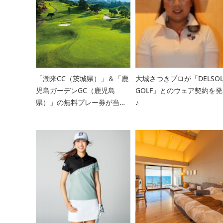
「潮来CC（茨城県）」＆「鹿
大城さつきプロが「DELSO
児島ガーデンGC（鹿児島
GOLF」とのウェア契約を
県）」の無料プレー券が当た
♪
る！！