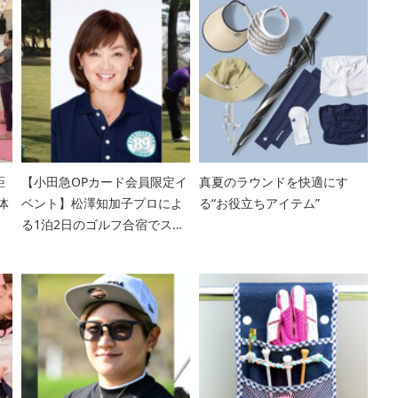
距
【小田急OPカード会員限定イ
真夏のラウンドを快適にす
体
ベント】松澤知加子プロによ
る“お役立ちアイテム”
る1泊2日のゴルフ合宿でスコ
アアップを目指そう！