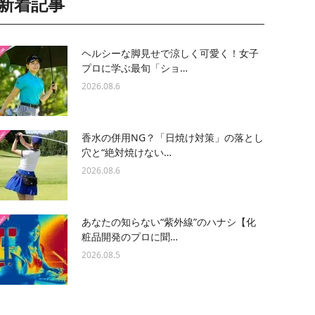
新着記事
ヘルシーな脚見せで涼しく可愛く！女子
プロに学ぶ最旬「ショ…
2026.08.6
香水の併用NG？「日焼け対策」の落とし
穴と“絶対焼けない…
2026.08.6
あなたの知らない“紫外線”のハナシ【化
粧品開発のプロに聞…
2026.08.5